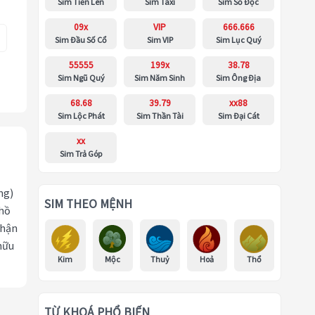
Sim Tiến Lên
Sim Taxi
Sim Số Độc
09x
VIP
666.666
Sim Đầu Số Cổ
Sim VIP
Sim Lục Quý
55555
199x
38.78
Sim Ngũ Quý
Sim Năm Sinh
Sim Ông Địa
68.68
39.79
xx88
Sim Lộc Phát
Sim Thần Tài
Sim Đại Cát
xx
Sim Trả Góp
ng)
SIM THEO MỆNH
 hồ
nhận
hữu
Kim
Mộc
Thuỷ
Hoả
Thổ
TỪ KHOÁ PHỔ BIẾN