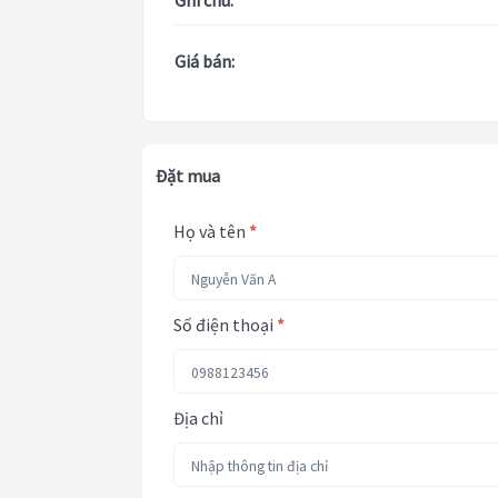
Ghi chú:
Giá bán:
Đặt mua
Họ và tên
*
Số điện thoại
*
Địa chỉ