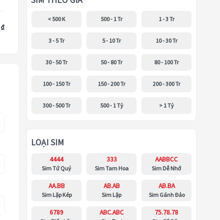
SIM THEO GIÁ
< 500 K
500 - 1 Tr
1 - 3 Tr
 ₫
3 - 5 Tr
5 - 10 Tr
10 - 30 Tr
30 - 50 Tr
50 - 80 Tr
80 - 100 Tr
100 - 150 Tr
150 - 200 Tr
200 - 300 Tr
300 - 500 Tr
500 - 1 Tỷ
> 1 Tỷ
LOẠI SIM
4444
333
AABBCC
Sim Tứ Quý
Sim Tam Hoa
Sim Dễ Nhớ
AA.BB
AB.AB
AB.BA
Sim Lặp Kép
Sim Lặp
Sim Gánh Đảo
6789
ABC.ABC
75.78.78