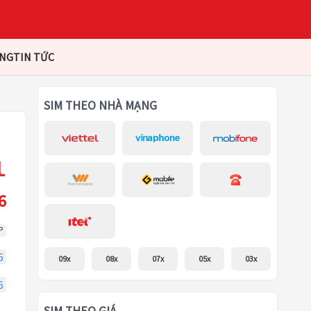
ÀNG
TIN TỨC
SIM THEO NHÀ MẠNG
6
P
6
09x
08x
07x
05x
03x
6