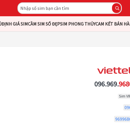
Ủ
ĐỊNH GIÁ SIM
CẦM SIM SỐ ĐẸP
SIM PHONG THỦY
CAM KẾT BÁN H
096.969.
968
Sim VI
09
969968