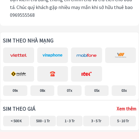
tá. Chúc quý khách gặp nhiều may mắn khi sở hữu thuê bao
0969555568
SIM THEO NHÀ MẠNG
09x
08x
07x
05x
03x
SIM THEO GIÁ
Xem thêm
< 500 K
500 - 1 Tr
1 - 3 Tr
3 - 5 Tr
5 - 10 Tr