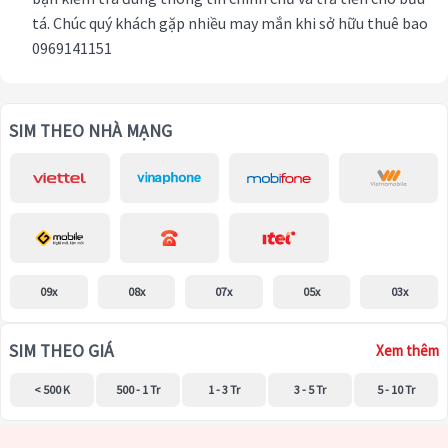
tá. Chúc quý khách gặp nhiều may mắn khi sở hữu thuê bao
0969141151
SIM THEO NHÀ MẠNG
09x
08x
07x
05x
03x
SIM THEO GIÁ
Xem thêm
< 500 K
500 - 1 Tr
1 - 3 Tr
3 - 5 Tr
5 - 10 Tr