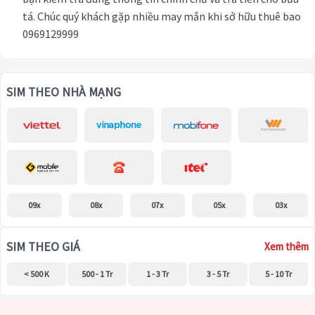
tá. Chúc quý khách gặp nhiều may mắn khi sở hữu thuê bao
0969129999
SIM THEO NHÀ MẠNG
09x
08x
07x
05x
03x
SIM THEO GIÁ
Xem thêm
< 500 K
500 - 1 Tr
1 - 3 Tr
3 - 5 Tr
5 - 10 Tr