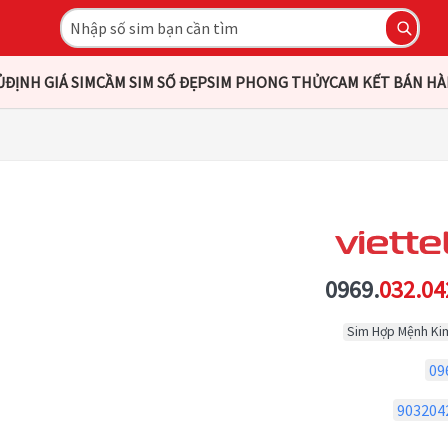
Ủ
ĐỊNH GIÁ SIM
CẦM SIM SỐ ĐẸP
SIM PHONG THỦY
CAM KẾT BÁN H
0969.
032.04
Sim Hợp Mệnh Ki
09
903204