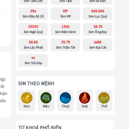
Sim Tiến Lên
Sim Taxi
Sim Số Độc
09x
VIP
666.666
Sim Đầu Số Cổ
Sim VIP
Sim Lục Quý
55555
199x
38.78
Sim Ngũ Quý
Sim Năm Sinh
Sim Ông Địa
68.68
39.79
xx88
Sim Lộc Phát
Sim Thần Tài
Sim Đại Cát
xx
Sim Trả Góp
ng)
SIM THEO MỆNH
 hồ
nhận
hữu
Kim
Mộc
Thuỷ
Hoả
Thổ
TỪ KHOÁ PHỔ BIẾN