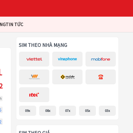
ÀNG
TIN TỨC
SIM THEO NHÀ MẠNG
2
m
6
09x
08x
07x
05x
03x
2