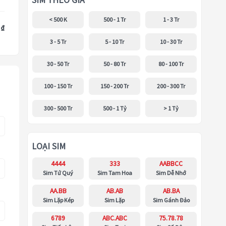
SIM THEO GIÁ
< 500 K
500 - 1 Tr
1 - 3 Tr
 ₫
3 - 5 Tr
5 - 10 Tr
10 - 30 Tr
30 - 50 Tr
50 - 80 Tr
80 - 100 Tr
100 - 150 Tr
150 - 200 Tr
200 - 300 Tr
300 - 500 Tr
500 - 1 Tỷ
> 1 Tỷ
LOẠI SIM
4444
333
AABBCC
Sim Tứ Quý
Sim Tam Hoa
Sim Dễ Nhớ
AA.BB
AB.AB
AB.BA
Sim Lặp Kép
Sim Lặp
Sim Gánh Đảo
6789
ABC.ABC
75.78.78