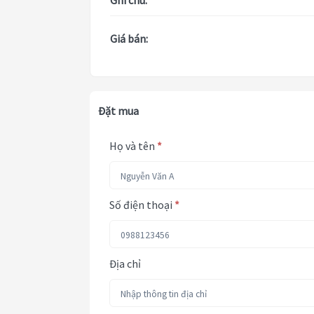
Ghi chú:
Giá bán:
Đặt mua
Họ và tên
*
Số điện thoại
*
Địa chỉ