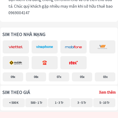
tá. Chúc quý khách gặp nhiều may mắn khi sở hữu thuê bao
0969004147
SIM THEO NHÀ MẠNG
09x
08x
07x
05x
03x
SIM THEO GIÁ
Xem thêm
< 500 K
500 - 1 Tr
1 - 3 Tr
3 - 5 Tr
5 - 10 Tr