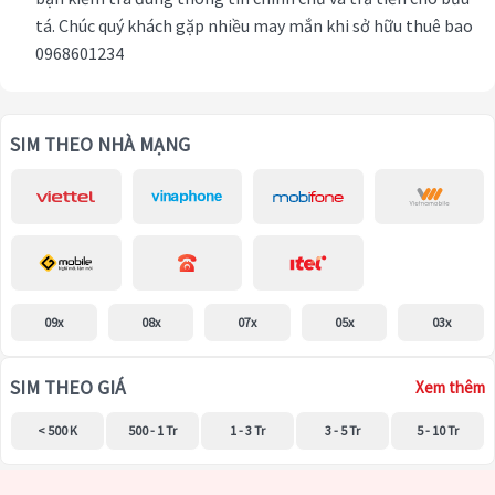
tá. Chúc quý khách gặp nhiều may mắn khi sở hữu thuê bao
0968601234
SIM THEO NHÀ MẠNG
09x
08x
07x
05x
03x
SIM THEO GIÁ
Xem thêm
< 500 K
500 - 1 Tr
1 - 3 Tr
3 - 5 Tr
5 - 10 Tr