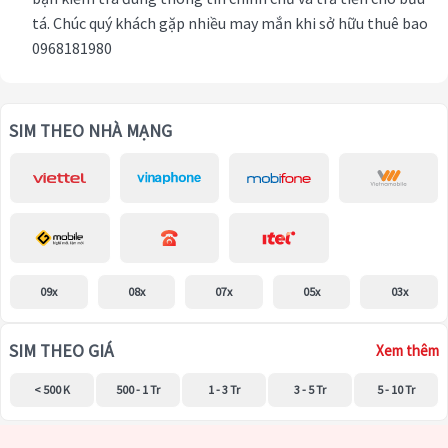
tá. Chúc quý khách gặp nhiều may mắn khi sở hữu thuê bao
0968181980
SIM THEO NHÀ MẠNG
09x
08x
07x
05x
03x
SIM THEO GIÁ
Xem thêm
< 500 K
500 - 1 Tr
1 - 3 Tr
3 - 5 Tr
5 - 10 Tr