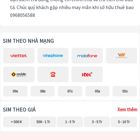
tá. Chúc quý khách gặp nhiều may mắn khi sở hữu thuê bao
0968056588
SIM THEO NHÀ MẠNG
09x
08x
07x
05x
03x
SIM THEO GIÁ
Xem thêm
< 500 K
500 - 1 Tr
1 - 3 Tr
3 - 5 Tr
5 - 10 Tr