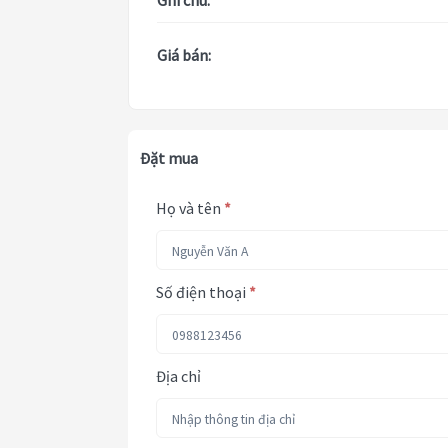
Ghi chú:
Giá bán:
Đặt mua
Họ và tên
*
Số điện thoại
*
Địa chỉ