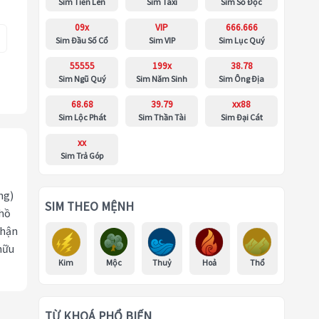
Sim Tiến Lên
Sim Taxi
Sim Số Độc
09x
VIP
666.666
Sim Đầu Số Cổ
Sim VIP
Sim Lục Quý
55555
199x
38.78
Sim Ngũ Quý
Sim Năm Sinh
Sim Ông Địa
68.68
39.79
xx88
Sim Lộc Phát
Sim Thần Tài
Sim Đại Cát
xx
Sim Trả Góp
ng)
SIM THEO MỆNH
 hồ
nhận
hữu
Kim
Mộc
Thuỷ
Hoả
Thổ
TỪ KHOÁ PHỔ BIẾN