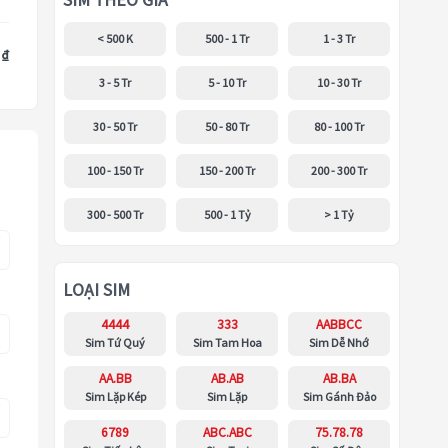
SIM THEO GIÁ
< 500 K
500 - 1 Tr
1 - 3 Tr
 ₫
3 - 5 Tr
5 - 10 Tr
10 - 30 Tr
30 - 50 Tr
50 - 80 Tr
80 - 100 Tr
100 - 150 Tr
150 - 200 Tr
200 - 300 Tr
300 - 500 Tr
500 - 1 Tỷ
> 1 Tỷ
LOẠI SIM
4444
333
AABBCC
Sim Tứ Quý
Sim Tam Hoa
Sim Dễ Nhớ
AA.BB
AB.AB
AB.BA
Sim Lặp Kép
Sim Lặp
Sim Gánh Đảo
6789
ABC.ABC
75.78.78