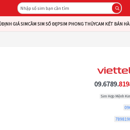
Ủ
ĐỊNH GIÁ SIM
CẦM SIM SỐ ĐẸP
SIM PHONG THỦY
CAM KẾT BÁN H
09.6789.
819
Sim Hợp Mệnh Ki
09
789819