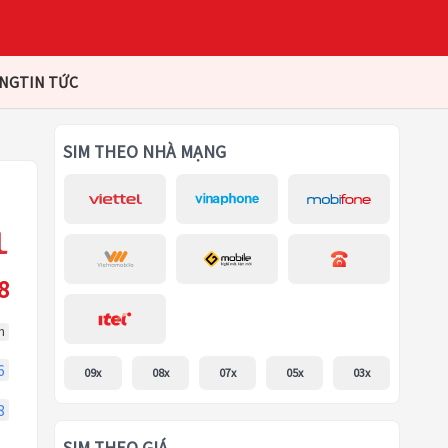
ÀNG
TIN TỨC
SIM THEO NHÀ MẠNG
8
m
6
09x
08x
07x
05x
03x
8