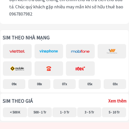
tá. Chúc quý khách gặp nhiều may mắn khi sở hữu thuê bao
0967807982
SIM THEO NHÀ MẠNG
09x
08x
07x
05x
03x
SIM THEO GIÁ
Xem thêm
< 500 K
500 - 1 Tr
1 - 3 Tr
3 - 5 Tr
5 - 10 Tr