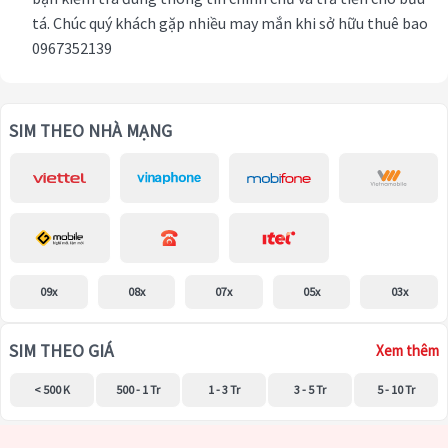
tá. Chúc quý khách gặp nhiều may mắn khi sở hữu thuê bao
0967352139
SIM THEO NHÀ MẠNG
09x
08x
07x
05x
03x
SIM THEO GIÁ
Xem thêm
< 500 K
500 - 1 Tr
1 - 3 Tr
3 - 5 Tr
5 - 10 Tr