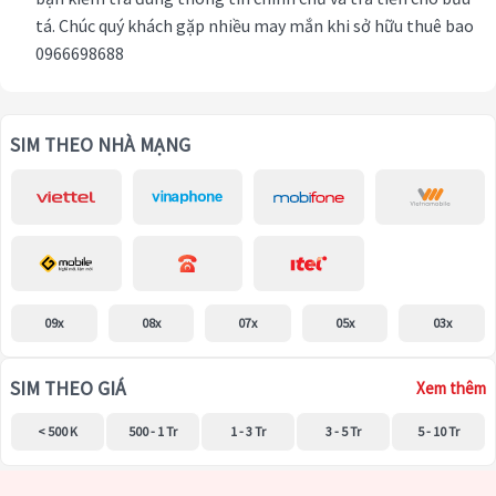
tá. Chúc quý khách gặp nhiều may mắn khi sở hữu thuê bao
0966698688
SIM THEO NHÀ MẠNG
09x
08x
07x
05x
03x
SIM THEO GIÁ
Xem thêm
< 500 K
500 - 1 Tr
1 - 3 Tr
3 - 5 Tr
5 - 10 Tr