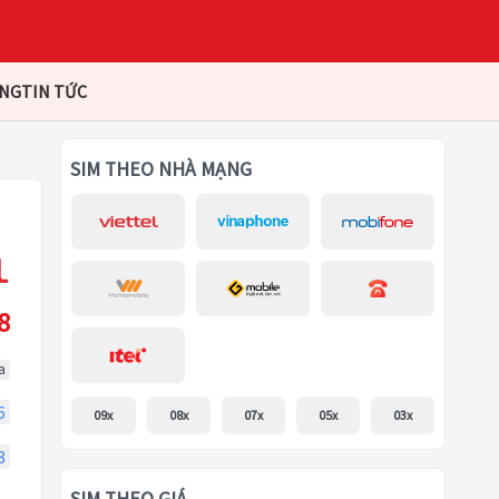
ÀNG
TIN TỨC
SIM THEO NHÀ MẠNG
8
a
6
09x
08x
07x
05x
03x
8