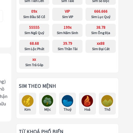
Sim Tiến Lên
Sim Taxi
Sim Số Độc
09x
VIP
666.666
Sim Đầu Số Cổ
Sim VIP
Sim Lục Quý
55555
199x
38.78
Sim Ngũ Quý
Sim Năm Sinh
Sim Ông Địa
68.68
39.79
xx88
Sim Lộc Phát
Sim Thần Tài
Sim Đại Cát
xx
Sim Trả Góp
ng)
SIM THEO MỆNH
 hồ
nhận
hữu
Kim
Mộc
Thuỷ
Hoả
Thổ
TỪ KHOÁ PHỔ BIẾN