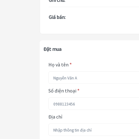
Ghi chú:
Giá bán:
Đặt mua
Họ và tên
*
Số điện thoại
*
Địa chỉ