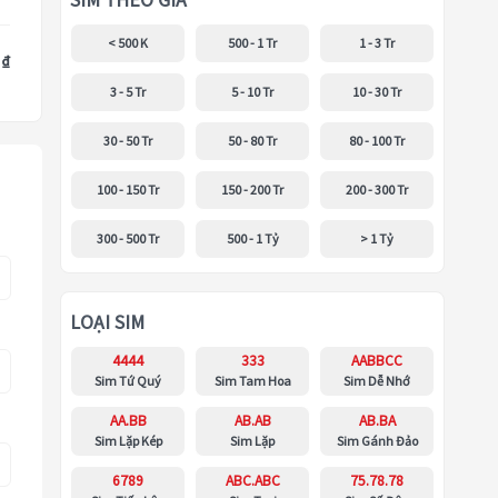
SIM THEO GIÁ
< 500 K
500 - 1 Tr
1 - 3 Tr
 ₫
3 - 5 Tr
5 - 10 Tr
10 - 30 Tr
30 - 50 Tr
50 - 80 Tr
80 - 100 Tr
100 - 150 Tr
150 - 200 Tr
200 - 300 Tr
300 - 500 Tr
500 - 1 Tỷ
> 1 Tỷ
LOẠI SIM
4444
333
AABBCC
Sim Tứ Quý
Sim Tam Hoa
Sim Dễ Nhớ
AA.BB
AB.AB
AB.BA
Sim Lặp Kép
Sim Lặp
Sim Gánh Đảo
6789
ABC.ABC
75.78.78