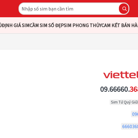
Ủ
ĐỊNH GIÁ SIM
CẦM SIM SỐ ĐẸP
SIM PHONG THỦY
CAM KẾT BÁN H
09.66660.
36
Sim Tứ Quý Giữ
09
666036