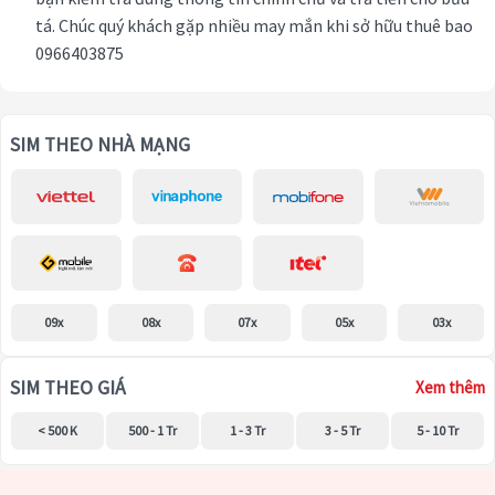
tá. Chúc quý khách gặp nhiều may mắn khi sở hữu thuê bao
0966403875
SIM THEO NHÀ MẠNG
09x
08x
07x
05x
03x
SIM THEO GIÁ
Xem thêm
< 500 K
500 - 1 Tr
1 - 3 Tr
3 - 5 Tr
5 - 10 Tr