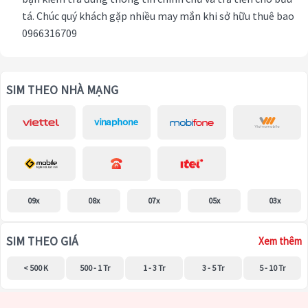
tá. Chúc quý khách gặp nhiều may mắn khi sở hữu thuê bao
0966316709
SIM THEO NHÀ MẠNG
09x
08x
07x
05x
03x
SIM THEO GIÁ
Xem thêm
< 500 K
500 - 1 Tr
1 - 3 Tr
3 - 5 Tr
5 - 10 Tr