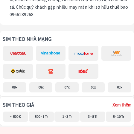
tá. Chúc quý khách gặp nhiều may mắn khi sở hữu thuê bao
0966289268
SIM THEO NHÀ MẠNG
09x
08x
07x
05x
03x
SIM THEO GIÁ
Xem thêm
< 500 K
500 - 1 Tr
1 - 3 Tr
3 - 5 Tr
5 - 10 Tr