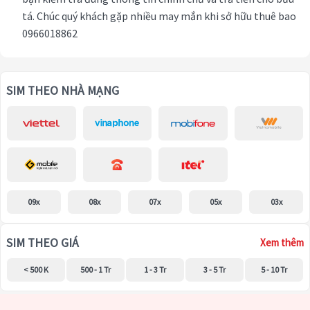
tá. Chúc quý khách gặp nhiều may mắn khi sở hữu thuê bao
0966018862
SIM THEO NHÀ MẠNG
09x
08x
07x
05x
03x
SIM THEO GIÁ
Xem thêm
< 500 K
500 - 1 Tr
1 - 3 Tr
3 - 5 Tr
5 - 10 Tr