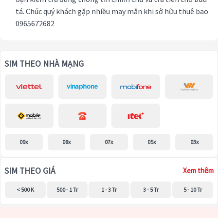
tá. Chúc quý khách gặp nhiều may mắn khi sở hữu thuê bao
0965672682
SIM THEO NHÀ MẠNG
09x
08x
07x
05x
03x
SIM THEO GIÁ
Xem thêm
< 500 K
500 - 1 Tr
1 - 3 Tr
3 - 5 Tr
5 - 10 Tr