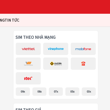
ÀNG
TIN TỨC
SIM THEO NHÀ MẠNG
09x
08x
07x
05x
03x