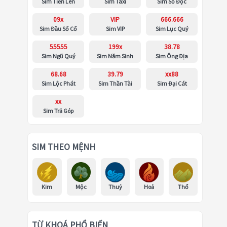
Sim Tiến Lên
Sim Taxi
Sim Số Độc
09x
VIP
666.666
Sim Đầu Số Cổ
Sim VIP
Sim Lục Quý
55555
199x
38.78
Sim Ngũ Quý
Sim Năm Sinh
Sim Ông Địa
68.68
39.79
xx88
Sim Lộc Phát
Sim Thần Tài
Sim Đại Cát
xx
Sim Trả Góp
SIM THEO MỆNH
Kim
Mộc
Thuỷ
Hoả
Thổ
TỪ KHOÁ PHỔ BIẾN