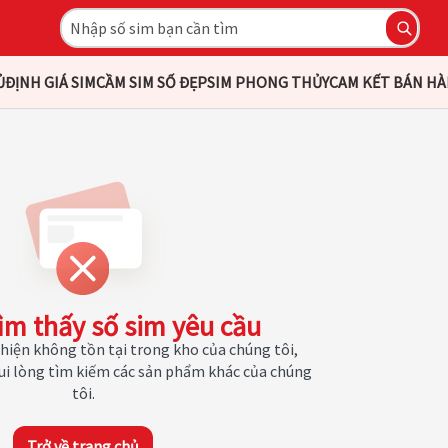
Ủ
ĐỊNH GIÁ SIM
CẦM SIM SỐ ĐẸP
SIM PHONG THỦY
CAM KẾT BÁN H
ìm thấy số sim yêu cầu
hiện không tồn tại trong kho của chúng tôi,
Vui lòng tìm kiếm các sản phẩm khác của chúng
tôi.
Trở về trang chủ