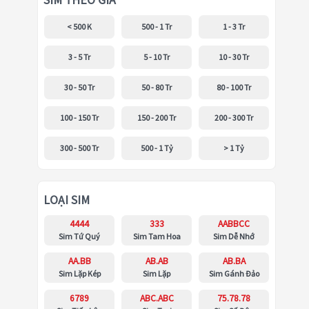
SIM THEO GIÁ
< 500 K
500 - 1 Tr
1 - 3 Tr
3 - 5 Tr
5 - 10 Tr
10 - 30 Tr
30 - 50 Tr
50 - 80 Tr
80 - 100 Tr
100 - 150 Tr
150 - 200 Tr
200 - 300 Tr
300 - 500 Tr
500 - 1 Tỷ
> 1 Tỷ
LOẠI SIM
4444
333
AABBCC
Sim Tứ Quý
Sim Tam Hoa
Sim Dễ Nhớ
AA.BB
AB.AB
AB.BA
Sim Lặp Kép
Sim Lặp
Sim Gánh Đảo
6789
ABC.ABC
75.78.78