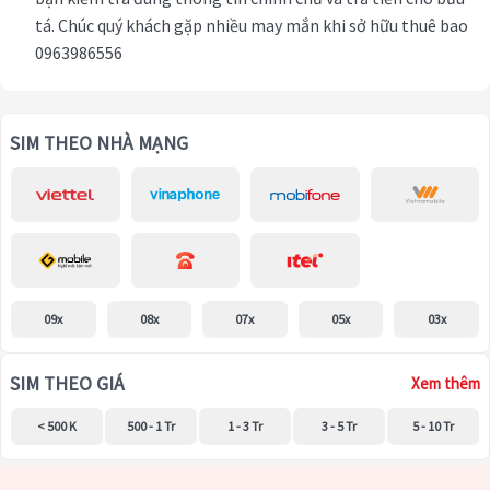
tá. Chúc quý khách gặp nhiều may mắn khi sở hữu thuê bao
0963986556
SIM THEO NHÀ MẠNG
09x
08x
07x
05x
03x
SIM THEO GIÁ
Xem thêm
< 500 K
500 - 1 Tr
1 - 3 Tr
3 - 5 Tr
5 - 10 Tr