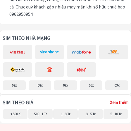
tá. Chúc quý khách gặp nhiều may mắn khi sở hữu thuê bao
0962950954
SIM THEO NHÀ MẠNG
09x
08x
07x
05x
03x
SIM THEO GIÁ
Xem thêm
< 500 K
500 - 1 Tr
1 - 3 Tr
3 - 5 Tr
5 - 10 Tr