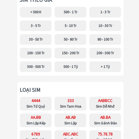
SIM THEO GIÁ
< 500 K
500 - 1 Tr
1 - 3 Tr
3 - 5 Tr
5 - 10 Tr
10 - 30 Tr
30 - 50 Tr
50 - 80 Tr
80 - 100 Tr
100 - 150 Tr
150 - 200 Tr
200 - 300 Tr
300 - 500 Tr
500 - 1 Tỷ
> 1 Tỷ
LOẠI SIM
4444
333
AABBCC
Sim Tứ Quý
Sim Tam Hoa
Sim Dễ Nhớ
AA.BB
AB.AB
AB.BA
Sim Lặp Kép
Sim Lặp
Sim Gánh Đảo
6789
ABC.ABC
75.78.78