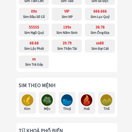
Sim Tiến Lên
Sim Taxi
Sim Số Độc
09x
VIP
666.666
Sim Đầu Số Cổ
Sim VIP
Sim Lục Quý
55555
199x
38.78
Sim Ngũ Quý
Sim Năm Sinh
Sim Ông Địa
68.68
39.79
xx88
Sim Lộc Phát
Sim Thần Tài
Sim Đại Cát
xx
Sim Trả Góp
SIM THEO MỆNH
Kim
Mộc
Thuỷ
Hoả
Thổ
TỪ KHOÁ PHỔ BIẾN