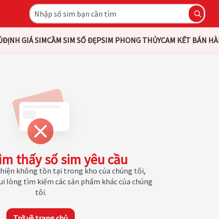
Ủ
ĐỊNH GIÁ SIM
CẦM SIM SỐ ĐẸP
SIM PHONG THỦY
CAM KẾT BÁN H
ìm thấy số sim yêu cầu
hiện không tồn tại trong kho của chúng tôi,
Vui lòng tìm kiếm các sản phẩm khác của chúng
tôi.
Trở về trang chủ