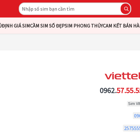
Ủ
ĐỊNH GIÁ SIM
CẦM SIM SỐ ĐẸP
SIM PHONG THỦY
CAM KẾT BÁN H
0962.
57.55.5
Sim VI
09
257555