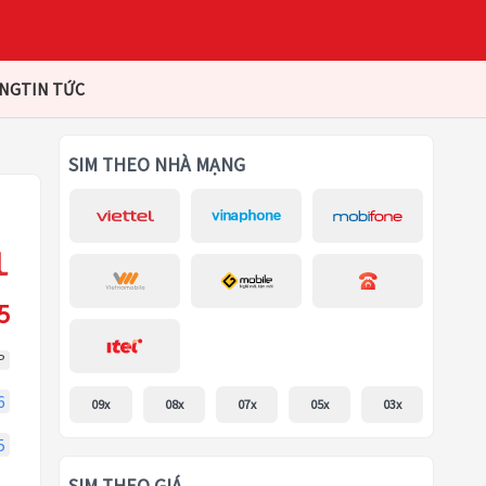
ÀNG
TIN TỨC
SIM THEO NHÀ MẠNG
5
P
6
09x
08x
07x
05x
03x
5