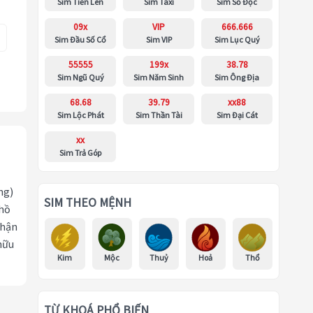
Sim Tiến Lên
Sim Taxi
Sim Số Độc
09x
VIP
666.666
Sim Đầu Số Cổ
Sim VIP
Sim Lục Quý
55555
199x
38.78
Sim Ngũ Quý
Sim Năm Sinh
Sim Ông Địa
68.68
39.79
xx88
Sim Lộc Phát
Sim Thần Tài
Sim Đại Cát
xx
Sim Trả Góp
ng)
SIM THEO MỆNH
 hồ
nhận
hữu
Kim
Mộc
Thuỷ
Hoả
Thổ
TỪ KHOÁ PHỔ BIẾN