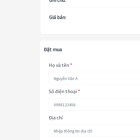
Ghi chú:
Giá bán:
Đặt mua
Họ và tên
*
Số điện thoại
*
Địa chỉ