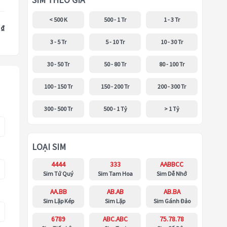
SIM THEO GIÁ
< 500 K
500 - 1 Tr
1 - 3 Tr
 ₫
3 - 5 Tr
5 - 10 Tr
10 - 30 Tr
30 - 50 Tr
50 - 80 Tr
80 - 100 Tr
100 - 150 Tr
150 - 200 Tr
200 - 300 Tr
300 - 500 Tr
500 - 1 Tỷ
> 1 Tỷ
LOẠI SIM
4444
333
AABBCC
Sim Tứ Quý
Sim Tam Hoa
Sim Dễ Nhớ
AA.BB
AB.AB
AB.BA
Sim Lặp Kép
Sim Lặp
Sim Gánh Đảo
6789
ABC.ABC
75.78.78