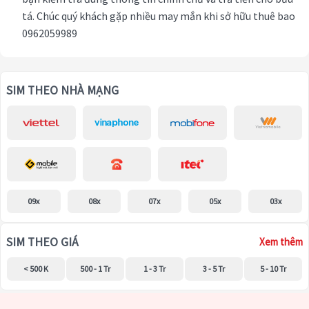
tá. Chúc quý khách gặp nhiều may mắn khi sở hữu thuê bao
0962059989
SIM THEO NHÀ MẠNG
09x
08x
07x
05x
03x
SIM THEO GIÁ
Xem thêm
< 500 K
500 - 1 Tr
1 - 3 Tr
3 - 5 Tr
5 - 10 Tr