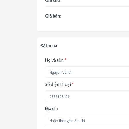
Ghi chú:
Giá bán:
Đặt mua
Họ và tên
*
Số điện thoại
*
Địa chỉ