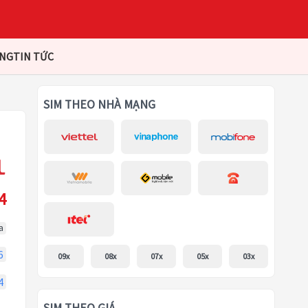
ÀNG
TIN TỨC
SIM THEO NHÀ MẠNG
4
a
6
09x
08x
07x
05x
03x
4