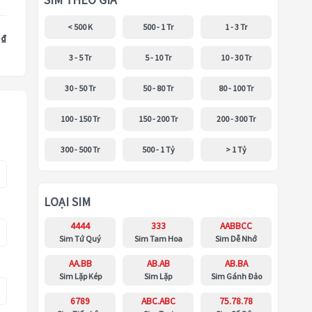
SIM THEO GIÁ
< 500 K
500 - 1 Tr
1 - 3 Tr
 ₫
3 - 5 Tr
5 - 10 Tr
10 - 30 Tr
30 - 50 Tr
50 - 80 Tr
80 - 100 Tr
100 - 150 Tr
150 - 200 Tr
200 - 300 Tr
300 - 500 Tr
500 - 1 Tỷ
> 1 Tỷ
LOẠI SIM
4444
333
AABBCC
Sim Tứ Quý
Sim Tam Hoa
Sim Dễ Nhớ
AA.BB
AB.AB
AB.BA
Sim Lặp Kép
Sim Lặp
Sim Gánh Đảo
6789
ABC.ABC
75.78.78