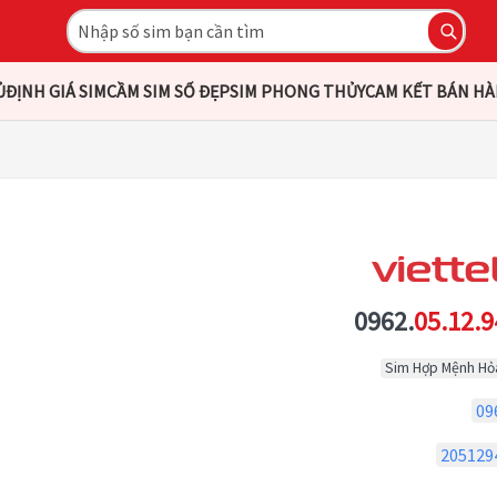
Ủ
ĐỊNH GIÁ SIM
CẦM SIM SỐ ĐẸP
SIM PHONG THỦY
CAM KẾT BÁN H
0962.
05.12.9
Sim Hợp Mệnh Hỏ
09
205129