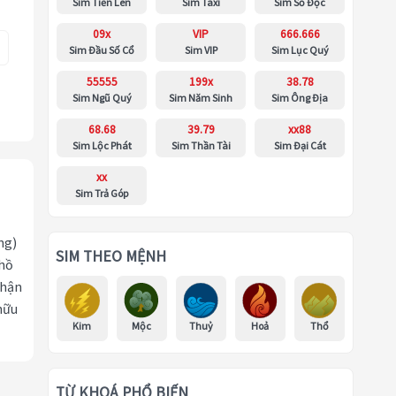
Sim Tiến Lên
Sim Taxi
Sim Số Độc
09x
VIP
666.666
Sim Đầu Số Cổ
Sim VIP
Sim Lục Quý
55555
199x
38.78
Sim Ngũ Quý
Sim Năm Sinh
Sim Ông Địa
68.68
39.79
xx88
Sim Lộc Phát
Sim Thần Tài
Sim Đại Cát
xx
Sim Trả Góp
ng)
SIM THEO MỆNH
 hồ
nhận
hữu
Kim
Mộc
Thuỷ
Hoả
Thổ
TỪ KHOÁ PHỔ BIẾN