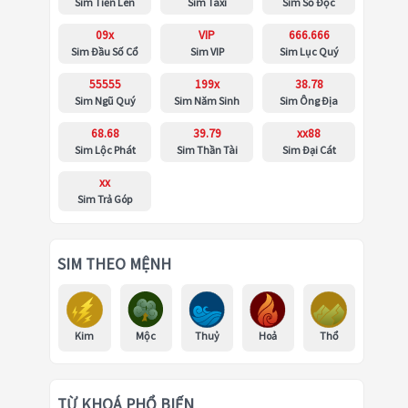
Sim Tiến Lên
Sim Taxi
Sim Số Độc
09x
VIP
666.666
Sim Đầu Số Cổ
Sim VIP
Sim Lục Quý
55555
199x
38.78
Sim Ngũ Quý
Sim Năm Sinh
Sim Ông Địa
68.68
39.79
xx88
Sim Lộc Phát
Sim Thần Tài
Sim Đại Cát
xx
Sim Trả Góp
SIM THEO MỆNH
Kim
Mộc
Thuỷ
Hoả
Thổ
TỪ KHOÁ PHỔ BIẾN