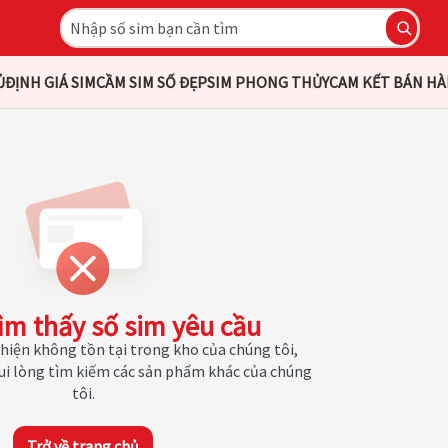
Ủ
ĐỊNH GIÁ SIM
CẦM SIM SỐ ĐẸP
SIM PHONG THỦY
CAM KẾT BÁN H
ìm thấy số sim yêu cầu
hiện không tồn tại trong kho của chúng tôi,
Vui lòng tìm kiếm các sản phẩm khác của chúng
tôi.
Trở về trang chủ