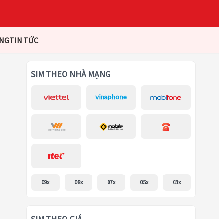
ÀNG
TIN TỨC
SIM THEO NHÀ MẠNG
09x
08x
07x
05x
03x