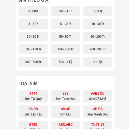
SIM THEO GIÁ
< 500 K
500 - 1 Tr
1 - 3 Tr
3 - 5 Tr
5 - 10 Tr
10 - 30 Tr
30 - 50 Tr
50 - 80 Tr
80 - 100 Tr
100 - 150 Tr
150 - 200 Tr
200 - 300 Tr
300 - 500 Tr
500 - 1 Tỷ
> 1 Tỷ
LOẠI SIM
4444
333
AABBCC
Sim Tứ Quý
Sim Tam Hoa
Sim Dễ Nhớ
AA.BB
AB.AB
AB.BA
Sim Lặp Kép
Sim Lặp
Sim Gánh Đảo
6789
ABC.ABC
75.78.78