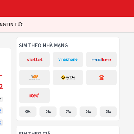
ÀNG
TIN TỨC
SIM THEO NHÀ MẠNG
2
m
6
09x
08x
07x
05x
03x
2