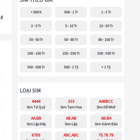
SIM THEO GIÁ
< 500 K
500 - 1 Tr
1 - 3 Tr
 ₫
3 - 5 Tr
5 - 10 Tr
10 - 30 Tr
30 - 50 Tr
50 - 80 Tr
80 - 100 Tr
100 - 150 Tr
150 - 200 Tr
200 - 300 Tr
300 - 500 Tr
500 - 1 Tỷ
> 1 Tỷ
LOẠI SIM
4444
333
AABBCC
Sim Tứ Quý
Sim Tam Hoa
Sim Dễ Nhớ
AA.BB
AB.AB
AB.BA
Sim Lặp Kép
Sim Lặp
Sim Gánh Đảo
6789
ABC.ABC
75.78.78