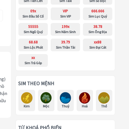
Sim Tiến Lên
Sim Taxi
Sim Số Độc
09x
VIP
666.666
Sim Đầu Số Cổ
Sim VIP
Sim Lục Quý
55555
199x
38.78
Sim Ngũ Quý
Sim Năm Sinh
Sim Ông Địa
68.68
39.79
xx88
Sim Lộc Phát
Sim Thần Tài
Sim Đại Cát
xx
Sim Trả Góp
ng)
SIM THEO MỆNH
 hồ
nhận
hữu
Kim
Mộc
Thuỷ
Hoả
Thổ
TỪ KHOÁ PHỔ BIẾN