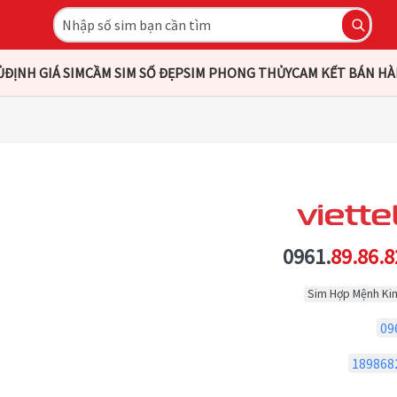
Ủ
ĐỊNH GIÁ SIM
CẦM SIM SỐ ĐẸP
SIM PHONG THỦY
CAM KẾT BÁN H
0961.
89.86.8
Sim Hợp Mệnh Ki
09
189868