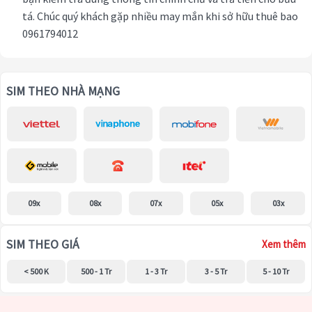
tá. Chúc quý khách gặp nhiều may mắn khi sở hữu thuê bao
0961794012
SIM THEO NHÀ MẠNG
09x
08x
07x
05x
03x
SIM THEO GIÁ
Xem thêm
< 500 K
500 - 1 Tr
1 - 3 Tr
3 - 5 Tr
5 - 10 Tr