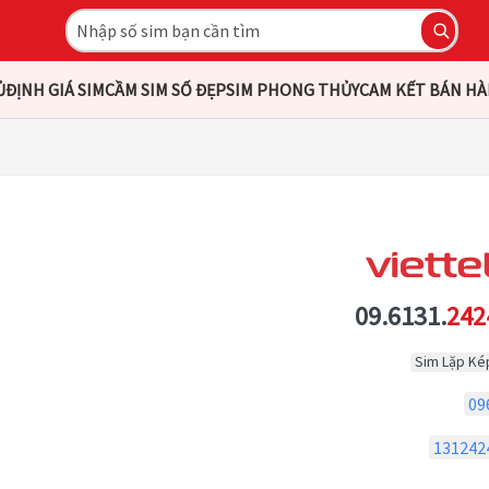
Ủ
ĐỊNH GIÁ SIM
CẦM SIM SỐ ĐẸP
SIM PHONG THỦY
CAM KẾT BÁN H
09.6131.
242
Sim Lặp Ké
09
131242