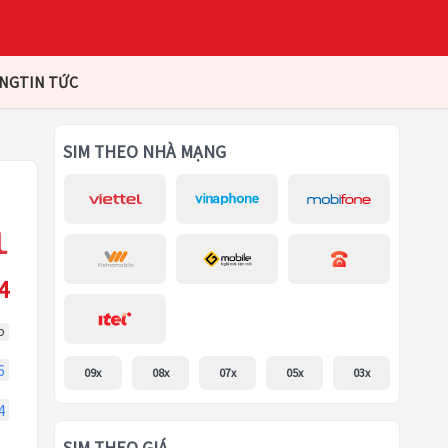
ÀNG
TIN TỨC
SIM THEO NHÀ MẠNG
4
p
6
09x
08x
07x
05x
03x
4