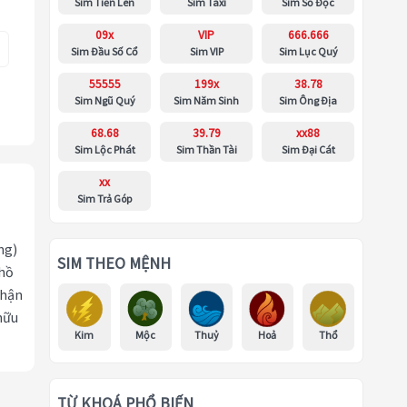
Sim Tiến Lên
Sim Taxi
Sim Số Độc
09x
VIP
666.666
Sim Đầu Số Cổ
Sim VIP
Sim Lục Quý
55555
199x
38.78
Sim Ngũ Quý
Sim Năm Sinh
Sim Ông Địa
68.68
39.79
xx88
Sim Lộc Phát
Sim Thần Tài
Sim Đại Cát
xx
Sim Trả Góp
ng)
SIM THEO MỆNH
 hồ
nhận
hữu
Kim
Mộc
Thuỷ
Hoả
Thổ
TỪ KHOÁ PHỔ BIẾN