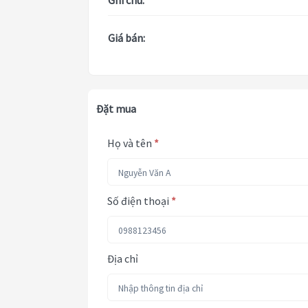
Ghi chú:
Giá bán:
Đặt mua
Họ và tên
*
Số điện thoại
*
Địa chỉ