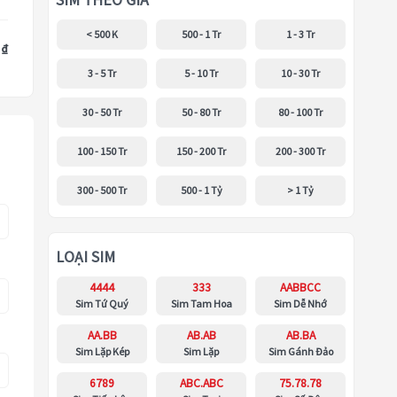
SIM THEO GIÁ
< 500 K
500 - 1 Tr
1 - 3 Tr
 ₫
3 - 5 Tr
5 - 10 Tr
10 - 30 Tr
30 - 50 Tr
50 - 80 Tr
80 - 100 Tr
100 - 150 Tr
150 - 200 Tr
200 - 300 Tr
300 - 500 Tr
500 - 1 Tỷ
> 1 Tỷ
LOẠI SIM
4444
333
AABBCC
Sim Tứ Quý
Sim Tam Hoa
Sim Dễ Nhớ
AA.BB
AB.AB
AB.BA
Sim Lặp Kép
Sim Lặp
Sim Gánh Đảo
6789
ABC.ABC
75.78.78