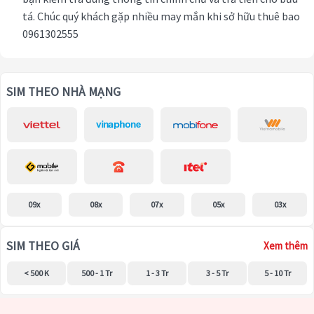
tá. Chúc quý khách gặp nhiều may mắn khi sở hữu thuê bao
0961302555
SIM THEO NHÀ MẠNG
09x
08x
07x
05x
03x
SIM THEO GIÁ
Xem thêm
< 500 K
500 - 1 Tr
1 - 3 Tr
3 - 5 Tr
5 - 10 Tr