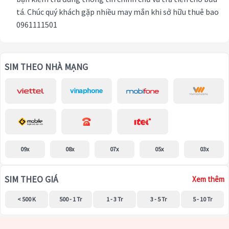
tá. Chúc quý khách gặp nhiều may mắn khi sở hữu thuê bao
0961111501
SIM THEO NHÀ MẠNG
09x
08x
07x
05x
03x
SIM THEO GIÁ
Xem thêm
< 500 K
500 - 1 Tr
1 - 3 Tr
3 - 5 Tr
5 - 10 Tr