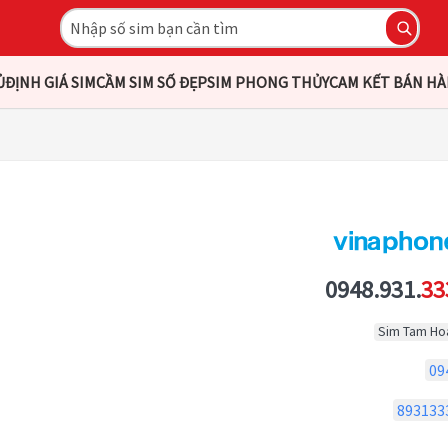
Ủ
ĐỊNH GIÁ SIM
CẦM SIM SỐ ĐẸP
SIM PHONG THỦY
CAM KẾT BÁN H
0948.931.
33
Sim Tam Ho
09
893133