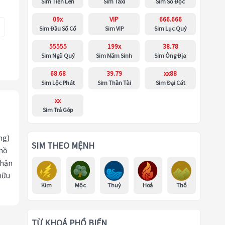
Sim Tiến Lên
Sim Taxi
Sim Số Độc
09x
VIP
666.666
Sim Đầu Số Cổ
Sim VIP
Sim Lục Quý
55555
199x
38.78
Sim Ngũ Quý
Sim Năm Sinh
Sim Ông Địa
68.68
39.79
xx88
Sim Lộc Phát
Sim Thần Tài
Sim Đại Cát
xx
Sim Trả Góp
ng)
SIM THEO MỆNH
 hồ
nhận
hữu
Kim
Mộc
Thuỷ
Hoả
Thổ
TỪ KHOÁ PHỔ BIẾN