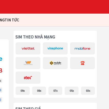
ÀNG
TIN TỨC
SIM THEO NHÀ MẠNG
3
a
4
09x
08x
07x
05x
03x
3