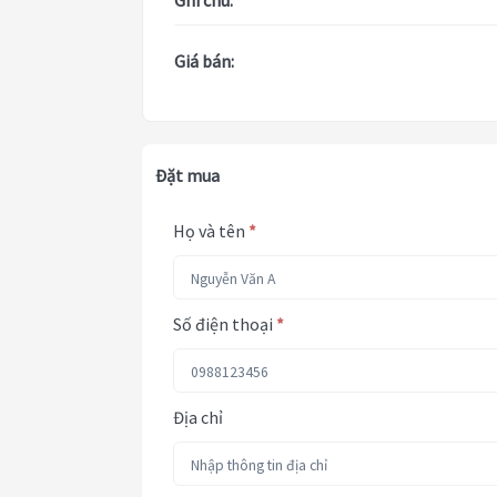
Ghi chú:
Giá bán:
Đặt mua
Họ và tên
*
Số điện thoại
*
Địa chỉ