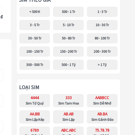
SIM THEO GIÁ
< 500 K
500 - 1 Tr
1 - 3 Tr
 ₫
3 - 5 Tr
5 - 10 Tr
10 - 30 Tr
30 - 50 Tr
50 - 80 Tr
80 - 100 Tr
100 - 150 Tr
150 - 200 Tr
200 - 300 Tr
300 - 500 Tr
500 - 1 Tỷ
> 1 Tỷ
LOẠI SIM
4444
333
AABBCC
Sim Tứ Quý
Sim Tam Hoa
Sim Dễ Nhớ
AA.BB
AB.AB
AB.BA
Sim Lặp Kép
Sim Lặp
Sim Gánh Đảo
6789
ABC.ABC
75.78.78