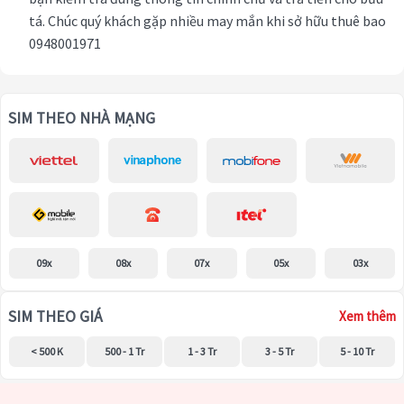
tá. Chúc quý khách gặp nhiều may mắn khi sở hữu thuê bao
0948001971
SIM THEO NHÀ MẠNG
09x
08x
07x
05x
03x
SIM THEO GIÁ
Xem thêm
< 500 K
500 - 1 Tr
1 - 3 Tr
3 - 5 Tr
5 - 10 Tr