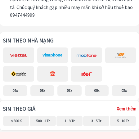
tá. Chúc quý khách gặp nhiều may mắn khi sở hữu thuê bao
0947444999
SIM THEO NHÀ MẠNG
09x
08x
07x
05x
03x
SIM THEO GIÁ
Xem thêm
< 500 K
500 - 1 Tr
1 - 3 Tr
3 - 5 Tr
5 - 10 Tr