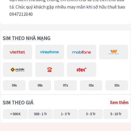
tá. Chúc quý khách gặp nhiều may mắn khi sở hữu thuê bao
0947212040
SIM THEO NHÀ MẠNG
09x
08x
07x
05x
03x
SIM THEO GIÁ
Xem thêm
< 500 K
500 - 1 Tr
1 - 3 Tr
3 - 5 Tr
5 - 10 Tr