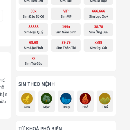
Sim Tiến Lên
Sim Taxi
Sim Số Độc
09x
VIP
666.666
Sim Đầu Số Cổ
Sim VIP
Sim Lục Quý
55555
199x
38.78
Sim Ngũ Quý
Sim Năm Sinh
Sim Ông Địa
68.68
39.79
xx88
Sim Lộc Phát
Sim Thần Tài
Sim Đại Cát
xx
Sim Trả Góp
ng)
SIM THEO MỆNH
 hồ
nhận
hữu
Kim
Mộc
Thuỷ
Hoả
Thổ
TỪ KHOÁ PHỔ BIẾN