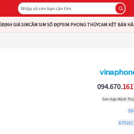
Ủ
ĐỊNH GIÁ SIM
CẦM SIM SỐ ĐẸP
SIM PHONG THỦY
CAM KẾT BÁN H
094.670.
161
Sim Hợp Mệnh Thủ
09
670161