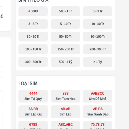
SIM THEO GIÁ
< 500 K
500 - 1 Tr
1 - 3 Tr
 ₫
3 - 5 Tr
5 - 10 Tr
10 - 30 Tr
30 - 50 Tr
50 - 80 Tr
80 - 100 Tr
100 - 150 Tr
150 - 200 Tr
200 - 300 Tr
300 - 500 Tr
500 - 1 Tỷ
> 1 Tỷ
LOẠI SIM
4444
333
AABBCC
Sim Tứ Quý
Sim Tam Hoa
Sim Dễ Nhớ
AA.BB
AB.AB
AB.BA
Sim Lặp Kép
Sim Lặp
Sim Gánh Đảo
6789
ABC.ABC
75.78.78