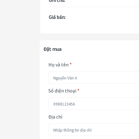
Ghi chú:
Giá bán:
Đặt mua
Họ và tên
*
Số điện thoại
*
Địa chỉ