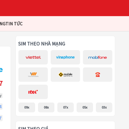
ÀNG
TIN TỨC
SIM THEO NHÀ MẠNG
7
y
4
09x
08x
07x
05x
03x
7