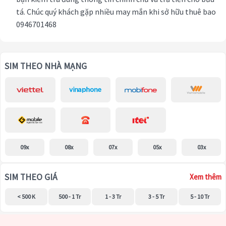
tá. Chúc quý khách gặp nhiều may mắn khi sở hữu thuê bao
0946701468
SIM THEO NHÀ MẠNG
09x
08x
07x
05x
03x
SIM THEO GIÁ
Xem thêm
< 500 K
500 - 1 Tr
1 - 3 Tr
3 - 5 Tr
5 - 10 Tr