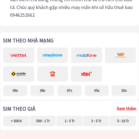
tá. Chúc quý khách gặp nhiều may mắn khi sở hữu thuê bao
0946252662
SIM THEO NHÀ MẠNG
09x
08x
07x
05x
03x
SIM THEO GIÁ
Xem thêm
< 500 K
500 - 1 Tr
1 - 3 Tr
3 - 5 Tr
5 - 10 Tr