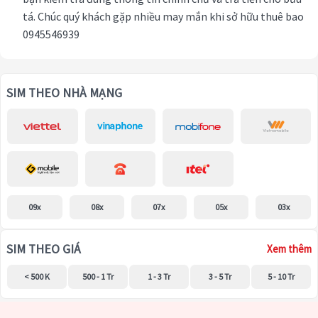
tá. Chúc quý khách gặp nhiều may mắn khi sở hữu thuê bao
0945546939
SIM THEO NHÀ MẠNG
09x
08x
07x
05x
03x
SIM THEO GIÁ
Xem thêm
< 500 K
500 - 1 Tr
1 - 3 Tr
3 - 5 Tr
5 - 10 Tr