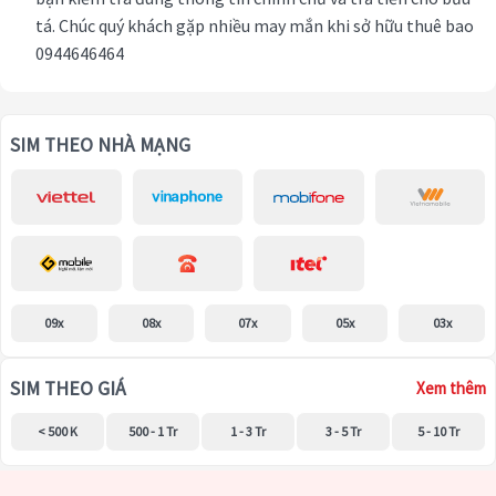
tá. Chúc quý khách gặp nhiều may mắn khi sở hữu thuê bao
0944646464
SIM THEO NHÀ MẠNG
09x
08x
07x
05x
03x
SIM THEO GIÁ
Xem thêm
< 500 K
500 - 1 Tr
1 - 3 Tr
3 - 5 Tr
5 - 10 Tr