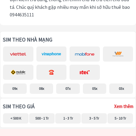
tá. Chúc quý khách gặp nhiều may mắn khi sở hữu thuê bao
0944635111
SIM THEO NHÀ MẠNG
09x
08x
07x
05x
03x
SIM THEO GIÁ
Xem thêm
< 500 K
500 - 1 Tr
1 - 3 Tr
3 - 5 Tr
5 - 10 Tr