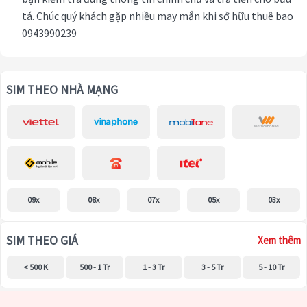
tá. Chúc quý khách gặp nhiều may mắn khi sở hữu thuê bao
0943990239
SIM THEO NHÀ MẠNG
09x
08x
07x
05x
03x
SIM THEO GIÁ
Xem thêm
< 500 K
500 - 1 Tr
1 - 3 Tr
3 - 5 Tr
5 - 10 Tr