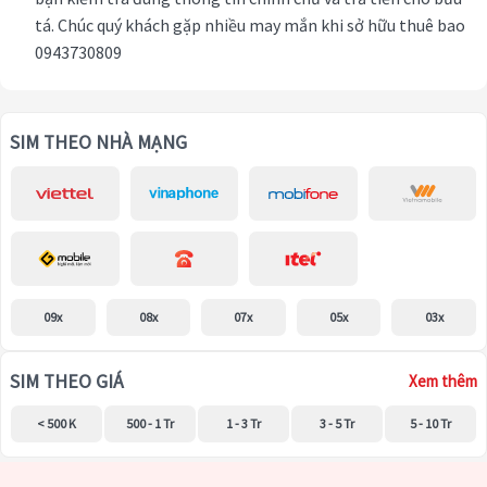
tá. Chúc quý khách gặp nhiều may mắn khi sở hữu thuê bao
0943730809
SIM THEO NHÀ MẠNG
09x
08x
07x
05x
03x
SIM THEO GIÁ
Xem thêm
< 500 K
500 - 1 Tr
1 - 3 Tr
3 - 5 Tr
5 - 10 Tr