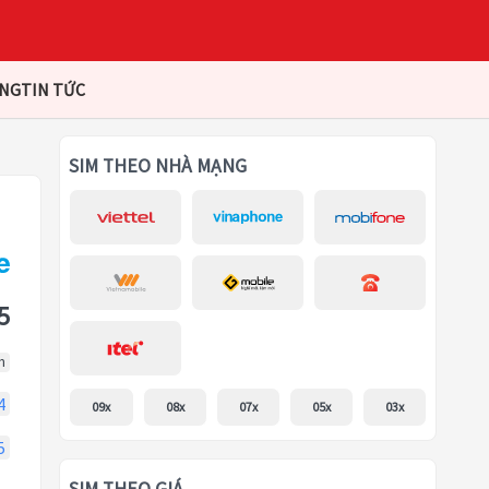
ÀNG
TIN TỨC
SIM THEO NHÀ MẠNG
5
m
4
09x
08x
07x
05x
03x
5