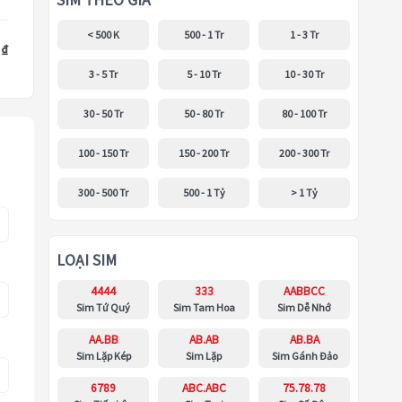
SIM THEO GIÁ
< 500 K
500 - 1 Tr
1 - 3 Tr
 ₫
3 - 5 Tr
5 - 10 Tr
10 - 30 Tr
30 - 50 Tr
50 - 80 Tr
80 - 100 Tr
100 - 150 Tr
150 - 200 Tr
200 - 300 Tr
300 - 500 Tr
500 - 1 Tỷ
> 1 Tỷ
LOẠI SIM
4444
333
AABBCC
Sim Tứ Quý
Sim Tam Hoa
Sim Dễ Nhớ
AA.BB
AB.AB
AB.BA
Sim Lặp Kép
Sim Lặp
Sim Gánh Đảo
6789
ABC.ABC
75.78.78