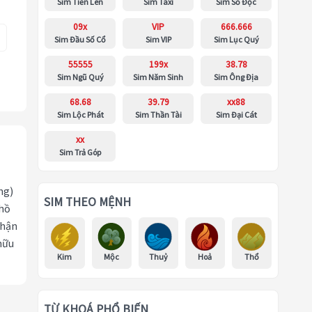
Sim Tiến Lên
Sim Taxi
Sim Số Độc
09x
VIP
666.666
Sim Đầu Số Cổ
Sim VIP
Sim Lục Quý
55555
199x
38.78
Sim Ngũ Quý
Sim Năm Sinh
Sim Ông Địa
68.68
39.79
xx88
Sim Lộc Phát
Sim Thần Tài
Sim Đại Cát
xx
Sim Trả Góp
ng)
SIM THEO MỆNH
 hồ
nhận
hữu
Kim
Mộc
Thuỷ
Hoả
Thổ
TỪ KHOÁ PHỔ BIẾN