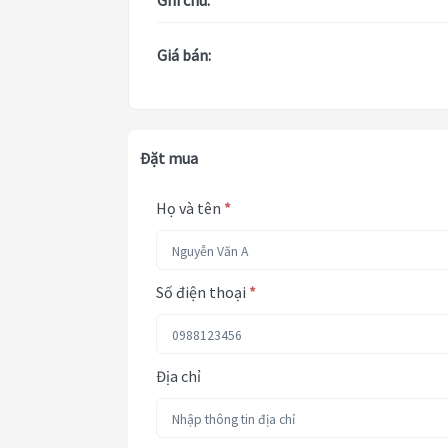
Ghi chú:
Giá bán:
Đặt mua
Họ và tên
*
Số điện thoại
*
Địa chỉ