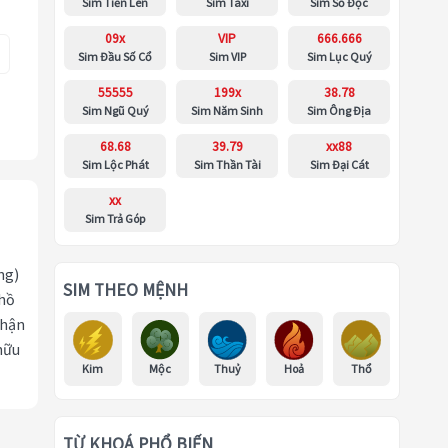
Sim Tiến Lên
Sim Taxi
Sim Số Độc
09x
VIP
666.666
Sim Đầu Số Cổ
Sim VIP
Sim Lục Quý
55555
199x
38.78
Sim Ngũ Quý
Sim Năm Sinh
Sim Ông Địa
68.68
39.79
xx88
Sim Lộc Phát
Sim Thần Tài
Sim Đại Cát
xx
Sim Trả Góp
ng)
SIM THEO MỆNH
 hồ
nhận
hữu
Kim
Mộc
Thuỷ
Hoả
Thổ
TỪ KHOÁ PHỔ BIẾN