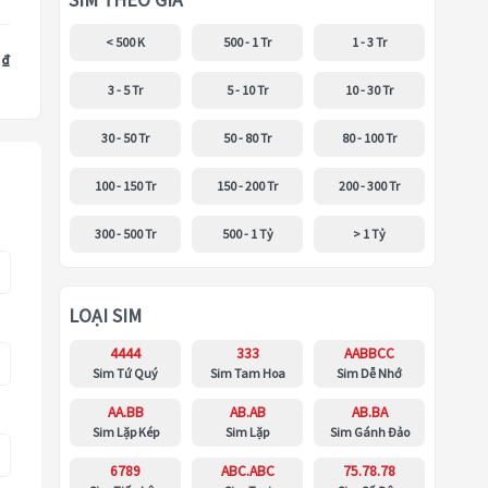
SIM THEO GIÁ
< 500 K
500 - 1 Tr
1 - 3 Tr
 ₫
3 - 5 Tr
5 - 10 Tr
10 - 30 Tr
30 - 50 Tr
50 - 80 Tr
80 - 100 Tr
100 - 150 Tr
150 - 200 Tr
200 - 300 Tr
300 - 500 Tr
500 - 1 Tỷ
> 1 Tỷ
LOẠI SIM
4444
333
AABBCC
Sim Tứ Quý
Sim Tam Hoa
Sim Dễ Nhớ
AA.BB
AB.AB
AB.BA
Sim Lặp Kép
Sim Lặp
Sim Gánh Đảo
6789
ABC.ABC
75.78.78