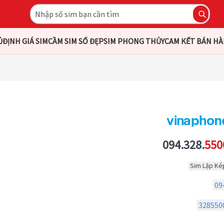
Ủ
ĐỊNH GIÁ SIM
CẦM SIM SỐ ĐẸP
SIM PHONG THỦY
CAM KẾT BÁN H
094.328.
550
Sim Lặp Ké
09
328550