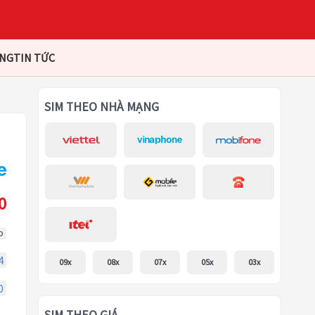
ÀNG
TIN TỨC
SIM THEO NHÀ MẠNG
0
p
4
09x
08x
07x
05x
03x
0