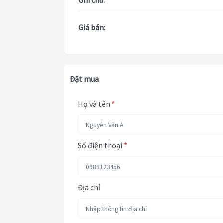
Ghi chú:
Giá bán:
Đặt mua
Họ và tên
*
Số điện thoại
*
Địa chỉ