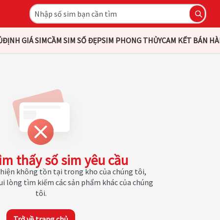
Ủ
ĐỊNH GIÁ SIM
CẦM SIM SỐ ĐẸP
SIM PHONG THỦY
CAM KẾT BÁN H
ìm thấy số sim yêu cầu
hiện không tồn tại trong kho của chúng tôi,
Vui lòng tìm kiếm các sản phẩm khác của chúng
tôi.
Trở về trang chủ