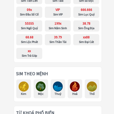
Sim Tiến Lên
Sim Taxi
Sim Số Độc
09x
VIP
666.666
Sim Đầu Số Cổ
Sim VIP
Sim Lục Quý
55555
199x
38.78
Sim Ngũ Quý
Sim Năm Sinh
Sim Ông Địa
68.68
39.79
xx88
Sim Lộc Phát
Sim Thần Tài
Sim Đại Cát
xx
Sim Trả Góp
SIM THEO MỆNH
Kim
Mộc
Thuỷ
Hoả
Thổ
TỪ KHOÁ PHỔ BIẾN