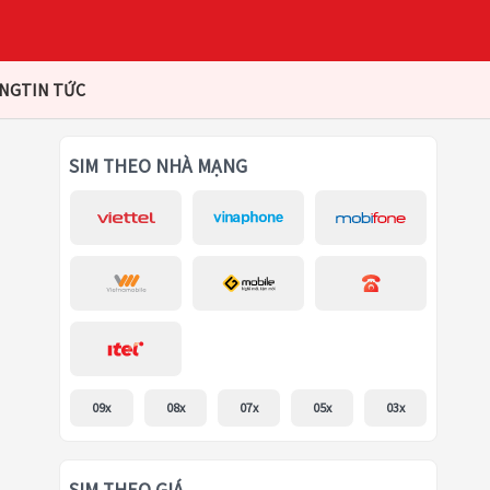
ÀNG
TIN TỨC
SIM THEO NHÀ MẠNG
09x
08x
07x
05x
03x