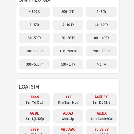
SIM THEO GIÁ
< 500 K
500 - 1 Tr
1 - 3 Tr
3 - 5 Tr
5 - 10 Tr
10 - 30 Tr
30 - 50 Tr
50 - 80 Tr
80 - 100 Tr
100 - 150 Tr
150 - 200 Tr
200 - 300 Tr
300 - 500 Tr
500 - 1 Tỷ
> 1 Tỷ
LOẠI SIM
4444
333
AABBCC
Sim Tứ Quý
Sim Tam Hoa
Sim Dễ Nhớ
AA.BB
AB.AB
AB.BA
Sim Lặp Kép
Sim Lặp
Sim Gánh Đảo
6789
ABC.ABC
75.78.78