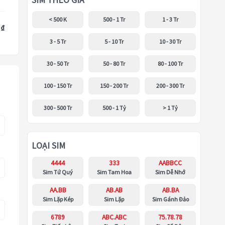
SIM THEO GIÁ
< 500 K
500 - 1 Tr
1 - 3 Tr
 ₫
3 - 5 Tr
5 - 10 Tr
10 - 30 Tr
30 - 50 Tr
50 - 80 Tr
80 - 100 Tr
100 - 150 Tr
150 - 200 Tr
200 - 300 Tr
300 - 500 Tr
500 - 1 Tỷ
> 1 Tỷ
LOẠI SIM
4444
333
AABBCC
Sim Tứ Quý
Sim Tam Hoa
Sim Dễ Nhớ
AA.BB
AB.AB
AB.BA
Sim Lặp Kép
Sim Lặp
Sim Gánh Đảo
6789
ABC.ABC
75.78.78