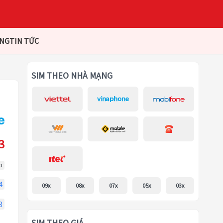
ÀNG
TIN TỨC
SIM THEO NHÀ MẠNG
3
o
4
09x
08x
07x
05x
03x
3