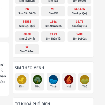
Sim Tiến Lên
Sim Taxi
Sim Số Độc
09x
VIP
666.666
Sim Đầu Số Cổ
Sim VIP
Sim Lục Quý
55555
199x
38.78
Sim Ngũ Quý
Sim Năm Sinh
Sim Ông Địa
68.68
39.79
xx88
Sim Lộc Phát
Sim Thần Tài
Sim Đại Cát
xx
Sim Trả Góp
ng)
SIM THEO MỆNH
 hồ
nhận
hữu
Kim
Mộc
Thuỷ
Hoả
Thổ
TỪ KHOÁ PHỔ BIẾN