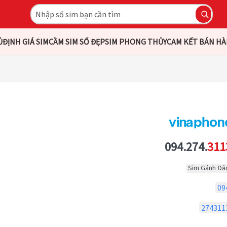
Ủ
ĐỊNH GIÁ SIM
CẦM SIM SỐ ĐẸP
SIM PHONG THỦY
CAM KẾT BÁN H
094.274.
311
Sim Gánh Đả
09
274311