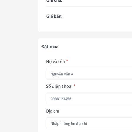
Ghi chú:
Giá bán:
Đặt mua
Họ và tên
*
Số điện thoại
*
Địa chỉ