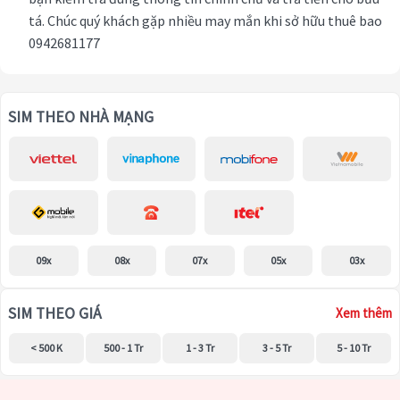
tá. Chúc quý khách gặp nhiều may mắn khi sở hữu thuê bao
0942681177
SIM THEO NHÀ MẠNG
09x
08x
07x
05x
03x
SIM THEO GIÁ
Xem thêm
< 500 K
500 - 1 Tr
1 - 3 Tr
3 - 5 Tr
5 - 10 Tr