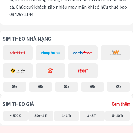
tá. Chúc quý khách gặp nhiều may mắn khi sở hữu thuê bao
0942681144
SIM THEO NHÀ MẠNG
09x
08x
07x
05x
03x
SIM THEO GIÁ
Xem thêm
< 500 K
500 - 1 Tr
1 - 3 Tr
3 - 5 Tr
5 - 10 Tr